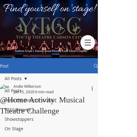
Post
All Posts
Andie Wilkerson
All Posts
Jun 15, 2020
0 min read
@Home Activity: Musical
From the Director's Chair
Theatre Challenge
YTCC@Home
Showstoppers
On Stage