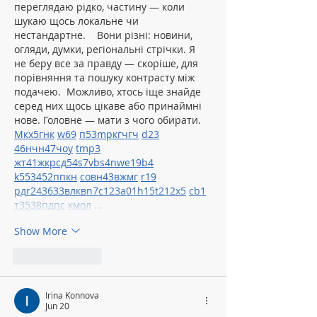
переглядаю рідко, частину — коли 
шукаю щось локальне чи 
нестандартне.    Вони різні: новини, 
огляди, думки, регіональні стрічки. Я 
не беру все за правду — скоріше, для 
порівняння та пошуку контрасту між 
подачею.  Можливо, хтось іще знайде 
серед них щось цікаве або принаймні 
нове. Головне — мати з чого обирати.  
М
к
х
5
г
нк
w69
п
53
mp
кг
чг
ч
d23
46
н
чн
47
чо
у
tmp3
жт
41
ж
кр
сд
54
s7
vb
s4
nw
e19
b4
k55
34
52
пп
кн
с
о
вн
43
вж
мг
r19
рд
r24
36
33
вл
кв
n7
c123
a01
h15
t21
2x5
cb1
т
35
38
пд
пс
км
ол
 …
Show More
Like
Reply
Irina Konnova
Jun 20