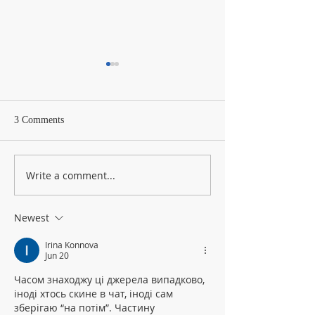
3 Comments
Virtual Workshops Week #6
Write a comment...
I've Got No String
(Highlights from 
My Son Pinocchio,
Newest
Irina Konnova
Jun 20
Часом знаходжу ці джерела випадково, 
іноді хтось скине в чат, іноді сам 
зберігаю “на потім”. Частину 