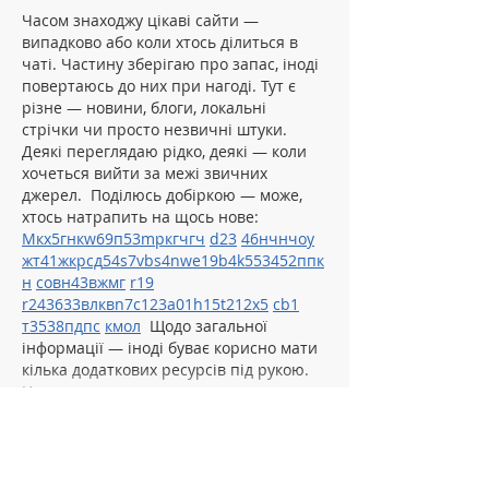
Часом знаходжу цікаві сайти — 
випадково або коли хтось ділиться в 
чаті. Частину зберігаю про запас, іноді 
повертаюсь до них при нагоді. Тут є 
різне — новини, блоги, локальні 
стрічки чи просто незвичні штуки. 
Деякі переглядаю рідко, деякі — коли 
хочеться вийти за межі звичних 
джерел.  Поділюсь добіркою — може, 
хтось натрапить на щось нове:  
М
к
х
5
г
нк
w69
п
53
mp
кг
чг
ч
d23
46
н
чн
чо
у
жт
41
ж
кр
сд
54
s7
vb
s4
nw
e19
b4
k55
34
52
пп
к
н
с
о
вн
43
вж
мг
r19
r24
36
33
вл
кв
n7
c123
a01
h15
t21
2x5
cb1
т
35
38
пд
пс
км
ол
  Щодо загальної 
інформації — іноді буває корисно мати 
кілька додаткових ресурсів під рукою. 
Це …
Show More
Like
Reply